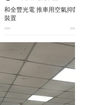
波露露
2025年5月26日
讀畢需時 1 分鐘
和全豐光電 推車用空氣抑菌
裝置