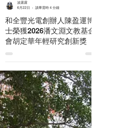
波露露
6月22日
讀畢需時 4 分鐘
和全豐光電創辦人陳盈運博
士榮獲2026潘文淵文教基金
會胡定華年輕研究創新獎