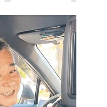
波露露
2025年7月28日
讀畢需時 2 分鐘
和全豐光電深耕先進封裝檢
測市場，布局循環經濟雙主
軸並進