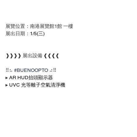
展覽位置：南港展覽館1館 一樓
展出日期：
1/5(三) 
❱❱❱❱ 展出設備 ❰❰❰❰
⠿⠦ 
#BUENOOPTO
 ⠴⠿
▸ 
AR HUD抬頭顯示器
▸ 
UVC 光等離子空氣清淨機