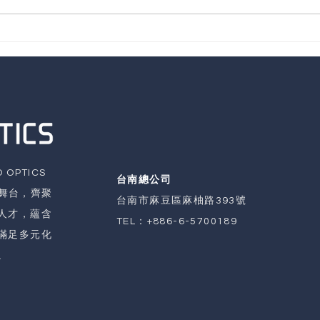
【展覽資訊】 2023 台北國際
【展
自動化工業大展
汽機
OPTICS
台南總公司
界舞台，齊聚
台南市麻豆區麻柚路393號
人才，蘊含
TEL：
+886-6-5700189
滿足多元化
。