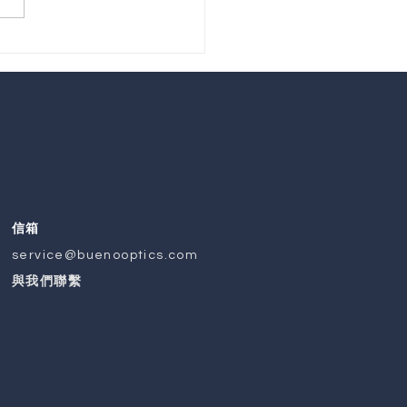
覽資訊】 2022 越南國際
車零配件展覽會
信箱
service@buenooptics.com
與我們聯繫