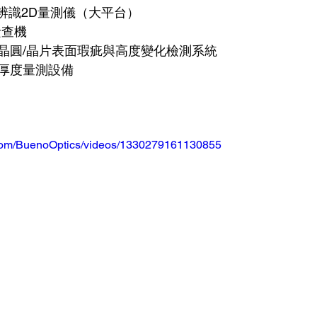
光學辨識2D量測儀（大平台）
檢查機
能光學晶圓/晶片表面瑕疵與高度變化檢測系統
晶圓厚度量測設備
.com/BuenoOptics/videos/1330279161130855