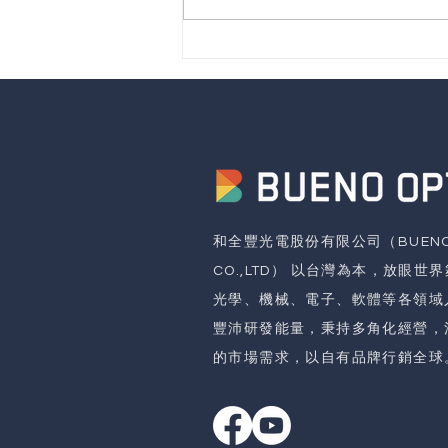
【展覽資訊】 𝟮𝟬𝟮𝟯 國際半
導體展
和全豐光電股份有限公司（BUENO 
CO.,LTD） 以台灣為本，放眼世
光學、機械、電子、軟體等各領域
豐沛研發能量，秉持多角化經營，
的市場需求，以自有品牌行銷全球