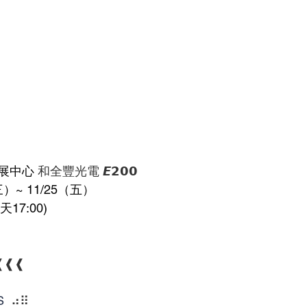
展中心
 和全豐光電 𝙀𝟮𝟬𝟬
三）~ 11/25（五）
一天17:00)
❰❰❰
S
  ⠴⠿