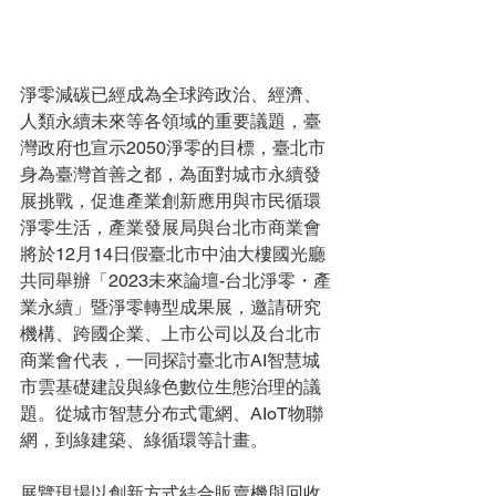
淨零減碳已經成為全球跨政治、經濟、
人類永續未來等各領域的重要議題，臺
灣政府也宣示2050淨零的目標，臺北市
身為臺灣首善之都，為面對城市永續發
展挑戰，促進產業創新應用與市民循環
淨零生活，產業發展局與台北市商業會
將於12月14日假臺北市中油大樓國光廳
共同舉辦「2023未來論壇-台北淨零・產
業永續」暨淨零轉型成果展，邀請研究
機構、跨國企業、上市公司以及台北市
商業會代表，一同探討臺北市AI智慧城
市雲基礎建設與綠色數位生態治理的議
題。從城市智慧分布式電網、AIoT物聯
網，到綠建築、綠循環等計畫。
展覽現場以創新方式結合販賣機與回收