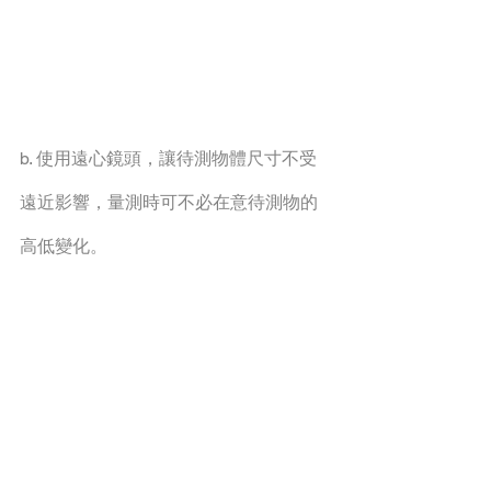
b. 使⽤遠⼼鏡頭，讓待測物體尺⼨不受
遠近影響，量測時可不必在意待測物的
⾼低變化。