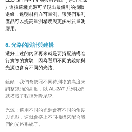
LED 遠⼼平⾏光源投射系統  ( 穿透光源 
)  選擇這種光源可呈現出最銳利的擷取
邊緣，透明材料亦可量測。讓我們系列
產品可以提⾼量測精度與更多材質量測
應⽤。
5. 光路的設計與建構
選好上述的內容再來就是要搭配結構進
⾏實際的實驗，因為選⽤不同的鏡頭與
光源也會有不同的光路。
鏡頭：我們會依照不同待測物的⾼度來
調整鏡頭的⾼度，以 
AL-2AT
 系列我們
就搭載了程控升降系統。
光源：選⽤不同的光源會有不同的⾓度
與光型，這就會搭上不同機構來配合我
們的光路系統了。