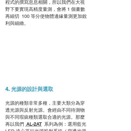
程式的撰寫息息相關，所以我們在⼤視
野下要實現⾼精度量測，會將 1 個畫數
再細切  100 等分使物體邊緣量測更加銳
利與細緻。
4. 光源的設計與選取
光源的種類非常多種，主要⼤類分為穿
透光源與反射光源。會經由不同待測物
與不同瑕疵種類選取合適的光源。那麼
再以我們 
AL-2AT
  系列為例：選⽤藍光 