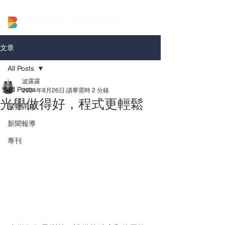
文章
All Posts
波露露
All Posts
2024年8月26日
讀畢需時 2 分鐘
光學做得好，程式更輕鬆
展覽訊息
新聞報導
專刊