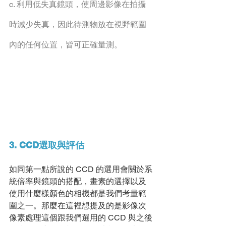
c. 利⽤低失真鏡頭，使周邊影像在拍攝
時減少失真，因此待測物放在視野範圍
內的任何位置，皆可正確量測。
3. CCD選取與評估
如同第⼀點所說的 CCD 的選⽤會關於系
統倍率與鏡頭的搭配，畫素的選擇以及
使⽤什麼樣顏⾊的相機都是我們考量範
圍之⼀。那麼在這裡想提及的是影像次
像素處理這個跟我們選⽤的 CCD 與之後