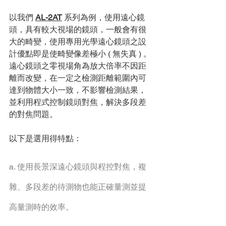
以我們 
AL-2AT
 系列為例，使⽤遠⼼鏡
頭，具有較⼤視場的鏡頭，⼀般會有很
⼤的畸變，使⽤專⽤光學遠⼼鏡頭之設
計優點即是使畸變像差極⼩ ( 無失真 ) 。
遠⼼鏡頭之零視場⾓為放⼤倍率不因距
離⽽改變，在⼀定之檢測距離範圍內可
達到物體⼤⼩⼀致，不影響檢測結果，
並利⽤程式控制鏡頭對焦，解決多段差
的對焦問題。
以下是選⽤得特點：
a. 使⽤長景深遠⼼鏡頭與程控對焦，複
雜、多段差的待測物也能正確量測並提
⾼量測時的效率。