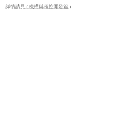
詳情請⾒
 ( 機構與程控開發篇 )