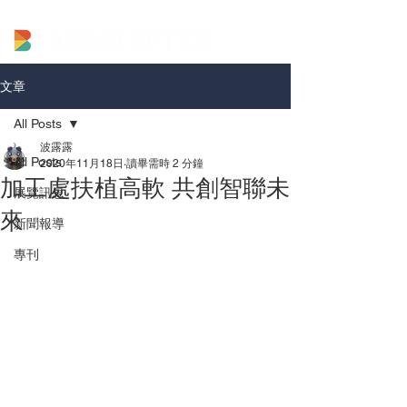
文章
All Posts
波露露
All Posts
2020年11月18日
讀畢需時 2 分鐘
加工處扶植高軟 共創智聯未
展覽訊息
來
新聞報導
專刊