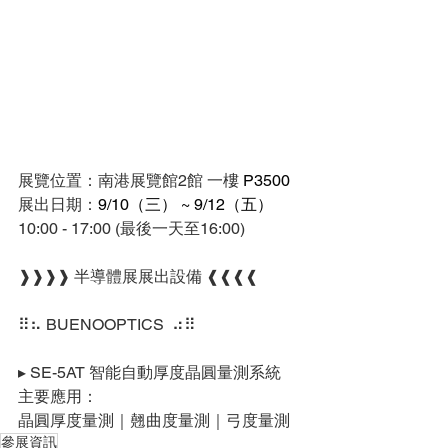
展覽位置：南港展覽館2館 一樓 
P3500
展出日期：
9/10（三） ~ 9/12（五）
10:00 - 17:00 (最後一天至16:00)
❱❱❱❱ 
半導體展
展出設備 ❰❰❰❰
⠿⠦ 
BUENOOPTICS
  ⠴⠿
▸ SE-5AT 智能自動厚度晶圓量測系統
主要應用：
晶圓厚度量測｜翹曲度量測｜弓度量測
參展資訊