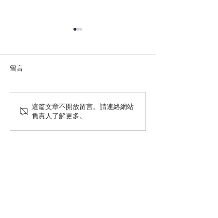
留言
先進封裝時代的AI光學檢
先進AI智能光學
這篇文章不開放留言。請連絡網站
負責人了解更多。
測：從FOPLP到Glass
備，助力半導體
Wafer的五大應用實例
控管
和全豐光電股份有限公司（BUENO
OPTICS CO.,LTD） 以台灣為本，放眼