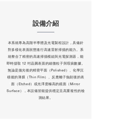
設備介紹
本系統專為高階半導體及光電製程設計，具備針
對多樣化表面狀態進行高速雷射掃描的能力。系
統整合了精密的高速掃描模組與光電探測器，能
即時擷取 12 吋晶圓表面的細微粒子與瑕疵數據。
無論是拋光後的精密平面（Polished）、化學沉
積後的薄膜（Thin Film）、反應離子蝕刻後的表
面（Etched）或光澤度極高的鏡面（Mirror
Surface），本設備皆能提供穩定且高重複性的檢
測結果。