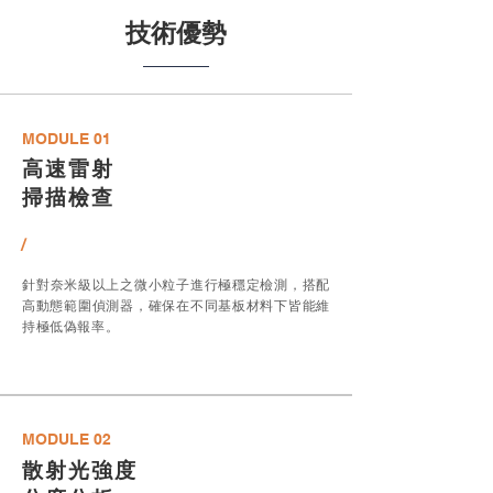
技術優勢
MODULE 01
高速雷射
掃描檢查
/
​針對奈米級以上之微小粒子進行極穩定檢測，搭配
高動態範圍偵測器，確保在不同基板材料下皆能維
持極低偽報率。
MODULE 02
散射光強度