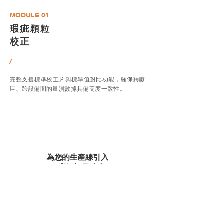
MODULE 04
瑕疵顆粒
​校正
/
完整支援標準校正片與標準值對比功能，確保跨廠
區、跨設備間的量測數據具備高度一致性。
為您的生產線引入
工業級視覺精度
和全豐的技術專家團隊隨時待命，為您
量身打造最合適的瑕疵檢測方案。