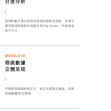
​分度分析
/
採用對數尺度分析特定區域的散射光強度，
具有可
選定區域的散射光強度分布(log scale)，可換算成
粒子大小。
MODULE 03
瑕疵數據
​立體呈現
/
可接受瑕疵顆粒校正片，校正出通用正確值。具有
瑕疵數據3D立體表。