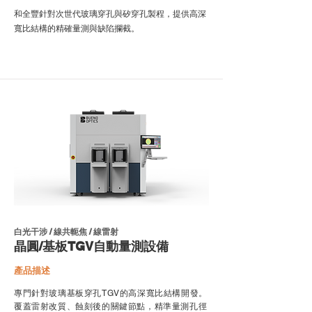
和全豐針對次世代玻璃穿孔與矽穿孔製程，提供高深
寬比結構的精確量測與缺陷攔截。
白光干涉 / 線共軛焦 / 線雷射
晶圓/基板TGV自動量測設備
產品描述
專門針對玻璃基板穿孔TGV的高深寬比結構開發。
覆蓋雷射改質、蝕刻後的關鍵節點，精準量測孔徑