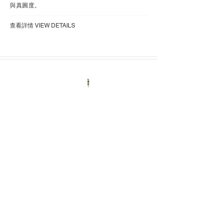
與真圓度。
​查看詳情 VIEW DETAILS
3D-NIR System
晶圓TSV
自動量測設備
產品描述
利用 NIR 對玻璃或矽材的穿透特性，進行非破壞
式深度量測，無需經過物理切片破壞，即可直接進