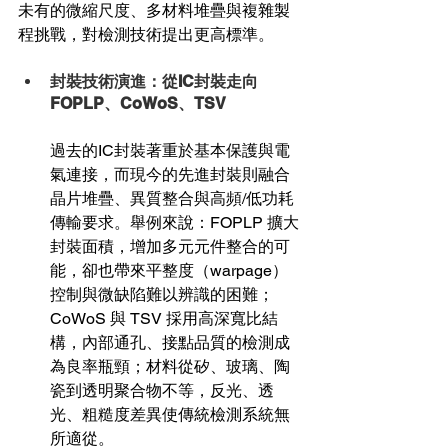
未有的微縮尺度、多材料堆疊與複雜製
程挑戰，對檢測技術提出更高標準。
封裝技術演進：從IC封裝走向
FOPLP、CoWoS、TSV
過去的IC封裝著重於基本保護與電
氣連接，而現今的先進封裝則融合
晶片堆疊、異質整合與高頻/低功耗
傳輸要求。舉例來說：FOPLP 擴大
封裝面積，增加多元元件整合的可
能，卻也帶來平整度（warpage）
控制與微缺陷難以辨識的困難；
CoWoS 與 TSV 採用高深寬比結
構，內部通孔、接點品質的檢測成
為良率瓶頸；材料從矽、玻璃、陶
瓷到透明聚合物不等，反光、透
光、粗糙度差異使傳統檢測系統無
所適從。