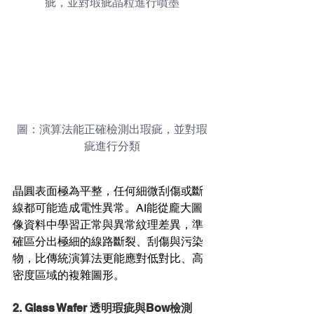
疵，並對瑕疵晶粒進行噴墨
圖：演算法能正確檢測出瑕疵，並對瑕
疵進行分類
晶圓表面極為平整，任何細微刮傷或斷
線都可能造成電性異常。AI能從龐大圖
像資料中學習正常與異常紋理差異，準
確區分出極細的線路斷裂、刮傷與污染
物，比傳統演算法更能應對低對比、高
密度區域的複雜圖形。
2. Glass Wafer 透明瑕疵與Bow檢測