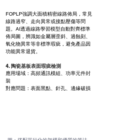
FOPLP強調大面積精密線路佈局，常見
線路過窄、走向異常或接點壓傷等問
題。AI透過線路學習模型自動對齊標準
佈局圖，辨識如金屬層歪斜、過蝕刻、
氧化物異常等非標準瑕疵，避免產品因
功能異常退貨。
4. 陶瓷基板表面瑕疵檢測
應用場域：高頻通訊模組、功率元件封
裝
對應問題：表面黑點、針孔、邊緣破損