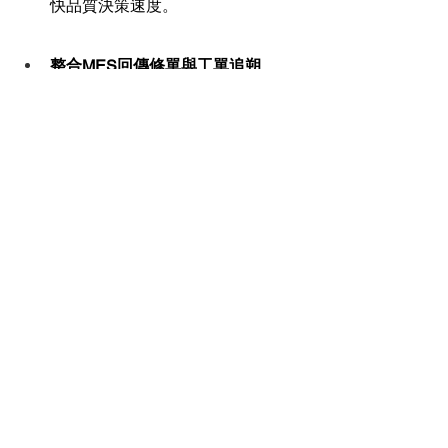
快品質決策速度。
整合MES回傳修單與工單追朔
每筆異常紀錄皆可即時上傳MES系
統，生成對應修單或重工標記，並
保留產品編號、批次、站點等資
訊，利於後續追朔與製程優化。此
功能特別適用於晶圓封裝與面板封
裝等多段流程，可防止缺陷產品流
入下流關鍵製程。
支援TSV/FOPLP封裝產線即時回饋
應用
在高節拍、極度精密的 TSV 與 
FOPLP 封裝生產中，AI 系統能配合
製程節奏提供即時缺陷偵測 + 決策