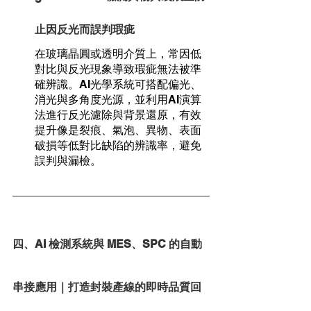
止因反光而誤判瑕疵
在玻璃晶圓或透明介質上，常因低
對比與反光現象導致瑕疵無法被準
確辨識。AI光學系統可搭配偏光、
消光與多角度光源，並利用AI演算
法進行反光濾除與背景還原，有效
提升像是裂痕、氣泡、異物、表面
破損等低對比缺陷的辨識率，避免
誤判與漏檢。
四、AI 檢測系統與 MES、SPC 的自動
串接應用｜打造封裝產線的即時品質回