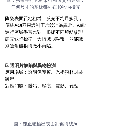
圖：搭配平行化的架構和優質的算法，
任何尺寸的基板都可在10秒內檢完
陶瓷表面質地粗糙，反光不均且多孔，
傳統AOI容易誤判正常紋理為異常。AI能
進行區域學習比對，根據不同燒結紋理
建立缺陷標準，大幅減少誤報，並能識
別邊角破損與微小內陷。
5. 透明片缺陷與異物檢測
應用場域：透明保護膜、光學膜材封裝
製程
對應問題：髒污、壓痕、雙影、雜點
圖：能正確檢出表面刮傷與破洞