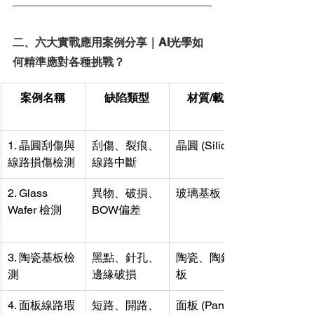
二、六大實戰應用案例分享｜AI光學如
何精準應對各種挑戰？
案例名稱
缺陷類型
材質/載具
1. 晶圓刮傷與
刮傷、裂痕、
晶圓 (Silicon)
線路損傷檢測
線路中斷
2. Glass 
異物、破損、
玻璃基板
Wafer 檢測
BOW偏差
3. 陶瓷基板檢
黑點、針孔、
陶瓷、陶鋁基
測
邊緣破損
板
4. 面板線路瑕
短路、開路、
面板 (Panel)