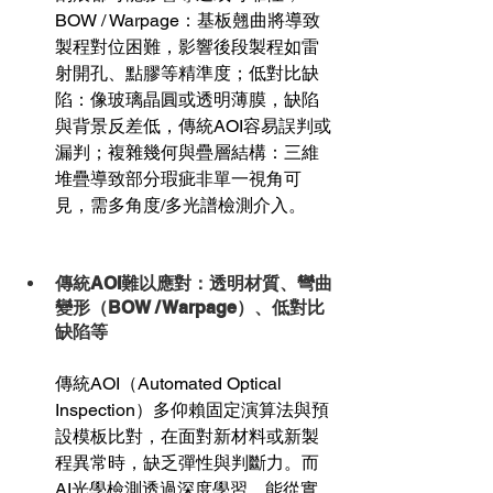
BOW / Warpage：基板翹曲將導致
製程對位困難，影響後段製程如雷
射開孔、點膠等精準度；低對比缺
陷：像玻璃晶圓或透明薄膜，缺陷
與背景反差低，傳統AOI容易誤判或
漏判；複雜幾何與疊層結構：三維
堆疊導致部分瑕疵非單一視角可
見，需多角度/多光譜檢測介入。
傳統AOI難以應對：透明材質、彎曲
變形（BOW / Warpage）、低對比
缺陷等
傳統AOI（Automated Optical 
Inspection）多仰賴固定演算法與預
設模板比對，在面對新材料或新製
程異常時，缺乏彈性與判斷力。而
AI光學檢測透過深度學習，能從實