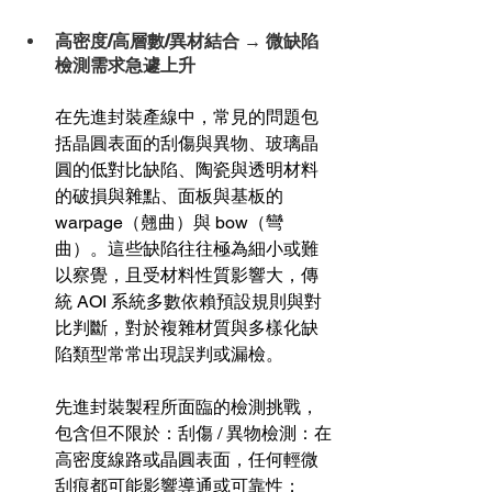
高密度/高層數/異材結合 → 微缺陷
檢測需求急遽上升
在先進封裝產線中，常見的問題包
括晶圓表面的刮傷與異物、玻璃晶
圓的低對比缺陷、陶瓷與透明材料
的破損與雜點、面板與基板的 
warpage（翹曲）與 bow（彎
曲）。這些缺陷往往極為細小或難
以察覺，且受材料性質影響大，傳
統 AOI 系統多數依賴預設規則與對
比判斷，對於複雜材質與多樣化缺
陷類型常常出現誤判或漏檢。
先進封裝製程所面臨的檢測挑戰，
包含但不限於：刮傷 / 異物檢測：在
高密度線路或晶圓表面，任何輕微
刮痕都可能影響導通或可靠性；