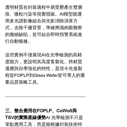
透明材質在封裝過程中易受壓產生雙層
痕、微粒污染等視覺瑕疵。AI模型能運
用多光譜影像組合與光影消除演算方
式，去除干擾背景，準確辨識肉眼難察
的微細缺陷，並可結合即時預警系統進
行自動報修。
這些實例不僅展現AI在光學檢測的高精
度能力，更說明其高度客製化、跨材質
適應與自學強化的特性，是現今先進製
程從FOPLP到Glass Wafer皆可導入的重
要品質策略工具。
三、整合應用在FOPLP、CoWoS與
TSV的實際產線優勢
AI 光學檢測不只是
單點應用工具，而是能根據封裝技術特