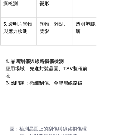
疵檢測
變形
5. 透明片異物
異物、雜點、
透明塑膠、玻
與應力檢測
雙影
璃
1. 晶圓刮傷與線路損傷檢測
應用場域：先進封裝晶圓、TSV製程前
段
對應問題：微細刮傷、金屬層線路破
圖：檢測晶圓上的刮傷與線路損傷瑕