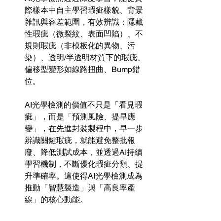
際樣本中自主學習瑕疵樣貌、背景
雜訊與容差範圍，有效辨識：隱藏
性瑕疵（微裂紋、表面凹陷）、不
規則瑕疵（非模板化的異物、污
染）、透明/半透明材質下的瑕疵、
偏移型變形如線路扭曲、Bump錯
位。
AI光學檢測的價值不只是「看見瑕
疵」，而是「預測風險、提早應
變」，在先進封裝製程中，早一步
辨識關鍵瑕疵，就能避免整批報
廢、降低測試成本，並透過AI持續
學習機制，不斷優化瑕疵分類、提
升準確率。這使得AI光學檢測成為
推動「智慧製造」與「高良率產
線」的核心動能。