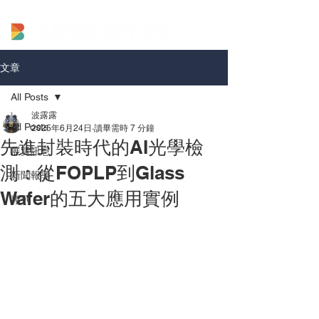
文章
All Posts
波露露
All Posts
2025年6月24日
讀畢需時 7 分鐘
先進封裝時代的AI光學檢
展覽訊息
測：從FOPLP到Glass
新聞報導
Wafer的五大應用實例
專刊