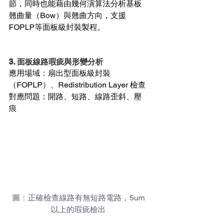
節，同時也能藉由幾何演算法分析基板
翹曲量（Bow）與翹曲方向，支援
FOPLP等面板級封裝製程。
3. 面板線路瑕疵與形變分析
應用場域：扇出型面板級封裝
（FOPLP）、Redistribution Layer 檢查
對應問題：開路、短路、線路歪斜、壓
痕
圖：正確檢查線路有無短路電路，5um
以上的瑕疵檢出