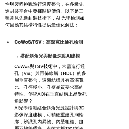
性與製程挑戰進行深度整合，在多種先
進封裝平台中發揮關鍵價值。以下是三
種常見先進封裝技術下，AI 光學檢測如
何因應其結構特性提供最佳化解法：
CoWoS/TSV：高深寬比通孔檢測 
→ 搭配斜角光與影像深度AI建模
CoWos與TSV技術中，常需進行通
孔（Via）與再佈線層（RDL）的多
層垂直整合，這類結構具有高深寬
比、孔徑極小、孔壁品質要求高的
特性。傳統AOI在垂直結構上易受死
角影響？
AI光學檢測結合斜角光源設計與3D
影像深度建模，可精確重建孔洞輪
廓，辨識孔內異物、內壁粗糙、鍍
層不均等瑕疵，有效支援TSV製程