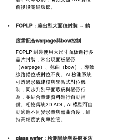
前後段關鍵環節。
FOPLP：扇出型大面積封裝 → 精
度需配合warpage與bow控制
FOPLP 封裝使用大尺寸面板進行多
晶片封裝，常出現面板變形
（warpage）、翹曲（bow），導致
線路錯位或對位不良。AI 檢測系統
可透過形貌建模與學習式對位機
制，同步判別平面瑕疵與變形行
為，並結合量測資料進行自動補
償。相較傳統2D AOI，AI 模型可自
動適應不同變形量與翹曲角度，維
持高精度的良率控管。
glass wafer：檢測異物與裂痕並防