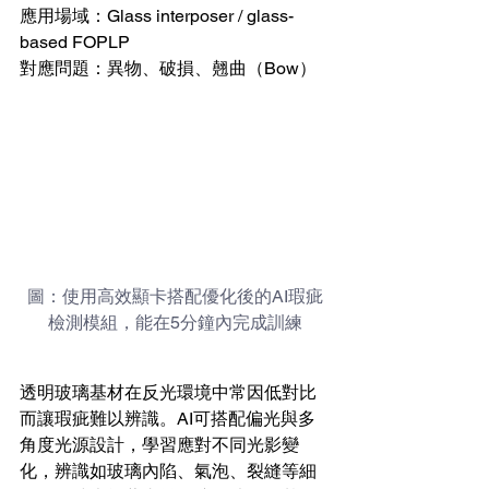
應用場域：Glass interposer / glass-
based FOPLP
對應問題：異物、破損、翹曲（Bow）
圖：使用高效顯卡搭配優化後的AI瑕疵
檢測模組，能在5分鐘內完成訓練
透明玻璃基材在反光環境中常因低對比
而讓瑕疵難以辨識。AI可搭配偏光與多
角度光源設計，學習應對不同光影變
化，辨識如玻璃內陷、氣泡、裂縫等細