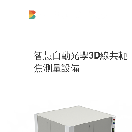
智慧自動光學3D線共軛
焦測量設備