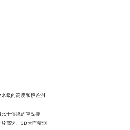
案
產品
聯絡我們
微米級的高度和段差測
相比于傳統的單點掃
於高速、3D大面積測