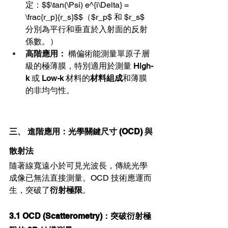
定：$$\tan(\Psi) e^{i\Delta} = 
\frac{r_p}{r_s}$$（$r_p$ 和 $r_s$ 
分別為平行和垂直於入射面的反射
係數。）
高階應用：
 橢偏術能測量單原子層
級的極薄膜，特別適用於測量 
High-
k
 或 
Low-k
 材料的
材料組成
和薄膜
的非均勻性。
三、 進階應用：光學關鍵尺寸 (OCD) 與
散射法
隨著線寬遠小於可見光波長，傳統光學
成像已無法直接測量。OCD 技術應運而
生，突破了
衍射極限
。
3.1 OCD (Scatterometry)：突破衍射極