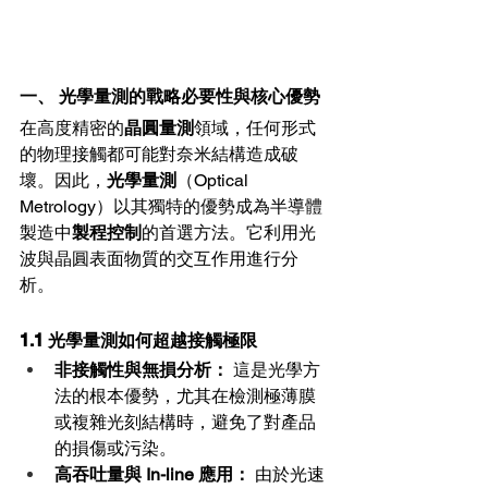
一、 光學量測的戰略必要性與核心優勢 
在高度精密的
晶圓量測
領域，任何形式
的物理接觸都可能對奈米結構造成破
壞。因此，
光學量測
（Optical 
Metrology）以其獨特的優勢成為半導體
製造中
製程控制
的首選方法。它利用光
波與晶圓表面物質的交互作用進行分
析。
1.1 光學量測如何超越接觸極限 
非接觸性與無損分析：
 這是光學方
法的根本優勢，尤其在檢測極薄膜
或複雜光刻結構時，避免了對產品
的損傷或污染。
高吞吐量與 In-line 應用：
 由於光速