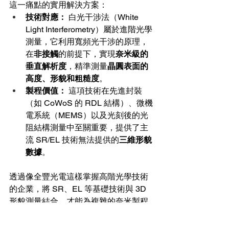
這一痛點的實用解決方案：
技術對應：
 白光干涉法（White 
Light Interferometry）屬於進階光學
測量，它利用寬頻光干涉的原理，
在
非接觸
的前提下，實現
奈米級的
垂直解析度
，精準測量
晶圓表面的
高度、形貌和粗糙度
。
製程價值：
 這項技術在先進封裝
（如 CoWoS 的 RDL 結構）、微機
電系統（MEMS）以及光刻後的光
阻結構測量中至關重要，提供了主
流 SR/EL 技術無法提供的
三維形貌
數據
。
透過像全豐光電這樣掌握高階光學技術
的企業，將 SR、EL 等基礎技術與 3D 
形貌測量結合，才能為複雜的奈米製程
提供全面的
晶圓量測
解決方案。