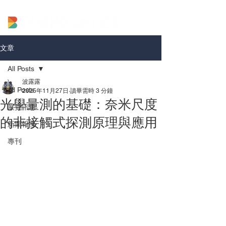
文章
All Posts
波露露
All Posts
2025年11月27日
讀畢需時 3 分鐘
光學量測的基礎：奈米尺度
展覽訊息
的非接觸式探測原理與應用
新聞報導
專刊