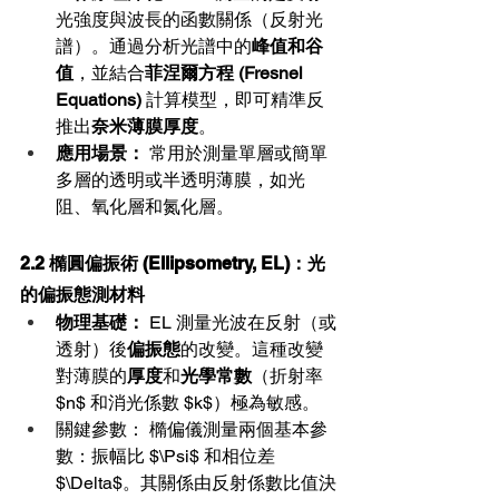
光強度與波長的函數關係（反射光
譜）。通過分析光譜中的
峰值和谷
值
，並結合
菲涅爾方程 (Fresnel 
Equations)
 計算模型，即可精準反
推出
奈米薄膜厚度
。
應用場景：
 常用於測量單層或簡單
多層的透明或半透明薄膜，如光
阻、氧化層和氮化層。
2.2 橢圓偏振術 (Ellipsometry, EL)：光
的偏振態測材料
物理基礎：
 EL 測量光波在反射（或
透射）後
偏振態
的改變。這種改變
對薄膜的
厚度
和
光學常數
（折射率 
$n$ 和消光係數 $k$）極為敏感。
關鍵參數： 橢偏儀測量兩個基本參
數：振幅比 $\Psi$ 和相位差 
$\Delta$。其關係由反射係數比值決