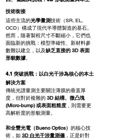
技術銜接
這些主流的
光學量測
技術（SR, EL, 
OCD）構成了現代半導體製造的基石。
然而，隨著製程尺寸不斷縮小，它們也
面臨新的挑戰：模型準確性、新材料參
數難以建立，以及
缺乏直接的 3D 表面
形貌數據
。
4.1 突破挑戰：以白光干涉為核心的本土
解決方案
傳統光譜量測主要關注薄膜的垂直厚
度，但對於複雜的 
3D 結構、微凸塊 
(Micro-bump) 或表面粗糙度
，則需要更
高解析度的形貌測量。
和全豐光電（Bueno Optics）
的核心技
術，如 
3D 白光干涉量測儀
，正是針對