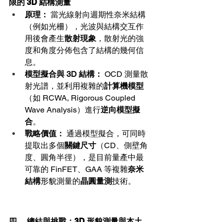
限的 3D 結構測量
原理：
 當光線射向週期性奈米結構
（例如光柵），光波與結構交互作
用後會產生
散射現象
，散射光的強
度和角度分佈包含了結構的幾何信
息。
模型擬合與 3D 結構：
 OCD 測量散
射光譜，並利用複雜的
計算機模型
（如 RCWA, Rigorous Coupled 
Wave Analysis）進行
逆向模型擬
合
。
戰略價值：
 通過模型擬合，可同時
提取出多個
關鍵尺寸
（CD、側壁角
度、圓角半徑），是目前量產中最
可靠的 FinFET、GAA 等複雜
奈米
結構
形貌測量的
晶圓量測
技術。
四、 總結與挑戰：3D 形貌測量與本土