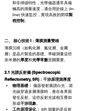
和非掃描特性，光學儀器通常具備
極高的測量速度，適合用於線上 (In-
line) 快速監控，實現高效的閉環
製
程控制
。
二、 核心技術 I：薄膜測量雙雄 
薄膜沉積（如氧化層、氮化層、金屬
層）是晶片製造的基礎。準確測量這些
奈米層的
厚度
和
光學常數
至關重要。
2.1 光譜反射儀 (Spectroscopic 
Reflectometry, SR)：干涉原理測厚度
物理基礎：
 儀器發射廣譜白光，當
光線穿過多層薄膜時，會在各界面
發生反射。這些反射光波相互疊加
形成
干涉現象
。
工作原理深化：
 SR 測量的是反射