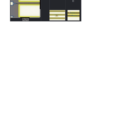
Wafer size defect AI detection
system
Product assembly tolerance
measurement/defect detection
system