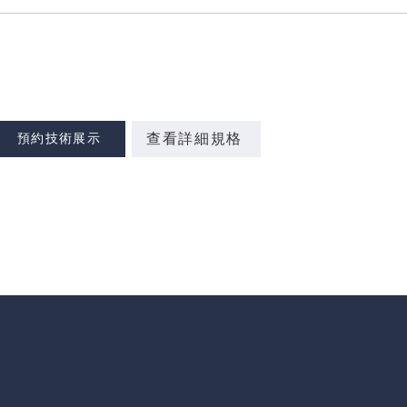
查看詳細規格
預約技術展示