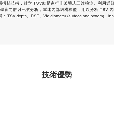
斷層掃描技術，針對 TSV結構進行非破壞式三維檢測。利用近
學背向散射訊號分析，重建內部結構模型，用以分析 TSV 
TSV depth、RST、Via diameter (surface and bottom)、Inne
技術優勢