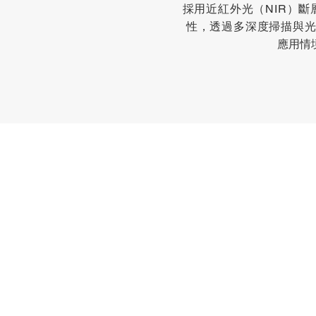
採用近紅外光（NIR）
性，透過多深度掃描與光
應用情境： 