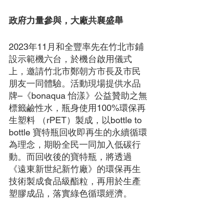
政府力量參與，大廠共襄盛舉
2023年11月和全豐率先在竹北市鋪
設示範機六台，於機台啟用儀式
上，邀請竹北市鄭朝方市長及市民
朋友一同體驗。活動現場提供水品
牌–《bonaqua 怡漾》公益贊助之無
標籤鹼性水，瓶身使用100%環保再
生塑料 （rPET）製成，以bottle to 
bottle 寶特瓶回收即再生的永續循環
為理念，期盼全民一同加入低碳行
動。而回收後的寶特瓶，將透過
《遠東新世紀新竹廠》的環保再生
技術製成食品級酯粒，再用於生產
塑膠成品，落實綠色循環經濟。