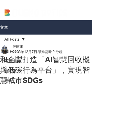
文章
All Posts
波露露
All Posts
2023年12月7日
讀畢需時 2 分鐘
和全豐打造「AI智慧回收機
展覽訊息
與低碳行為平台」，實現智
新聞報導
慧城市SDGs
專刊