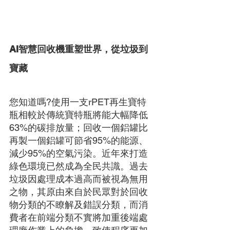
AI智慧回收機重塑世界，從垃圾到
寶藏 
您知道嗎?使用一支rPET再生寶特
瓶相較於傳統寶特瓶將能大幅降低
63%的碳排放量；回收一個鋁罐比
再製一個鋁罐可節省95%的能源、
減少95%的空氣污染。近年來打造
綠色環境已然成為全民共識。過去
垃圾因處理成本過高而被視為無用
之物，其原由來自於民眾對於回收
物分類的不瞭解及錯誤分類，而消
費者在前端分類不實將加重後端處