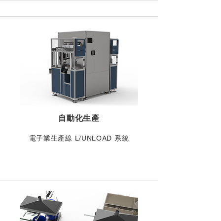
自動化生產
電子業生產線 L/UNLOAD 系統