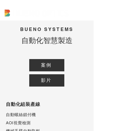
BUENO SYSTEMS
自動化智慧製造
案例
影片
​自動化組裝產線
自動螺絲鎖付機
AOI視覺檢測