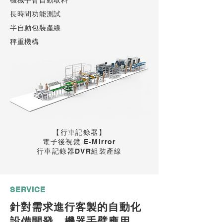
機械手臂自動取料
長時間功能測試
半自動包裝產線
秤重機構
【
行車記錄器
】
電子後視鏡 E-Mirror
行車記錄器DVR組裝產線
SERVICE
針對需求進行客製的自動化
設備開發、機器手臂應用