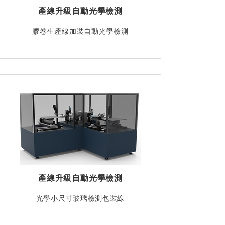
​產線升級自動光學檢測
膠卷生產線加裝自動光學檢測
​產線升級自動光學檢測
光學小尺寸玻璃檢測包裝線