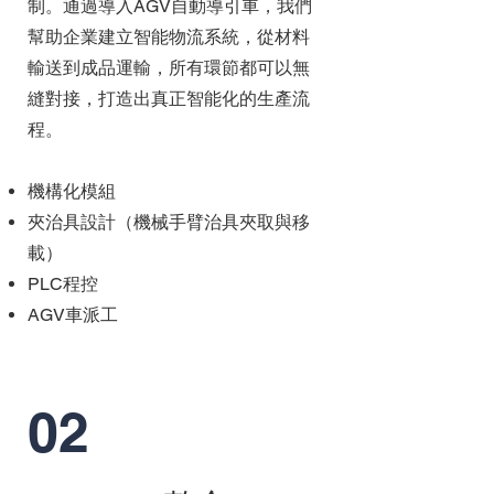
制。通過導入AGV自動導引車，我們
幫助企業建立智能物流系統，從材料
輸送到成品運輸，所有環節都可以無
縫對接，打造出真正智能化的生產流
程。
機構化模組
夾治具設計（機械手臂治具夾取與移
載）
PLC程控
AGV車派工
02