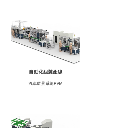
自動化組裝產線
汽車環景系統PVM