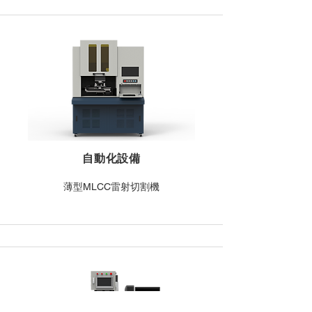
自動化設備
薄型MLCC雷射切割機