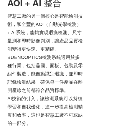
AOI + AI 整合
智慧工廠的另一個核心是智能檢測技
術，和全豐的AOI（自動光學檢測）
+ AI系統，能夠實現瑕疵檢測、尺寸
量測和即時影像判別，讓產品品質檢
測變得更快速、更精確。
BUENOOPTICS檢測系統適用於多
種行業，包括晶圓、面板、包裝及零
組件製造，能自動識別瑕疵，並即時
記錄檢測結果，確保每一件產品在離
開產線之前都符合品質標準。
AI技術的引入，讓檢測系統可以持續
學習和自我優化，進一步提高檢測精
度和效率，這也是智慧工廠不可或缺
的一部分。