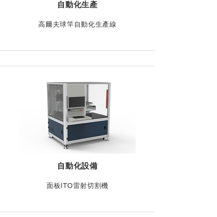
自動化生產
高爾夫球竿自動化生產線
自動化設備
面板ITO雷射切割機