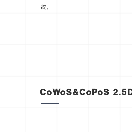
統。
CoWoS&CoPoS 2.