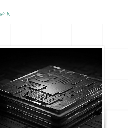
新網頁
PRODUCT
More