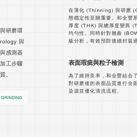
在薄化 (Thinning) 與研磨
態穩定性至關重要。和全豐
厚度 (THK) 與總厚度變異 
與研磨環
均勻性。同時針對翹曲 (BOW
級分析，有效預防後續封裝
logy 與
與感測器
表面瑕疵與粒子檢測
加工步驟
質。
為了維持良率，和全豐結合
對研磨後的表面品質進行全
染源並優化清洗流程。
 GRINDING