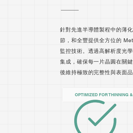
針對先進半導體製程中的薄化
節，和全豐提供全方位的 Metro
監控技術。透過高解析度光學
集成，確保每一片晶圓在關鍵
後維持極致的完整性與表面品
OPTIMIZED FOR THINNING &