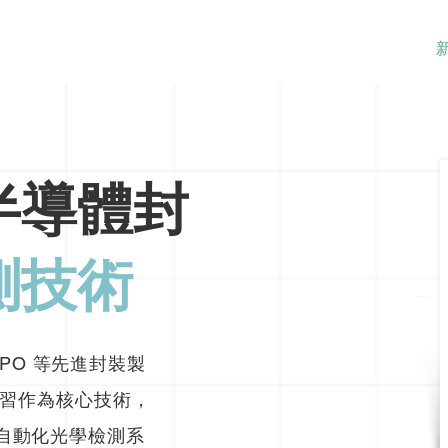
HOME
BUENO GROUP
半導體封
測技術
 CPO 等先進封裝製
學習作為核心技術，
自動化光學檢測系