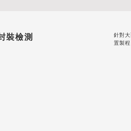
級封裝檢測
針對大
置製程